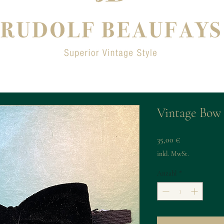
Vintage Bow 
Preis
35,00 €
inkl. MwSt.
Anzahl
*